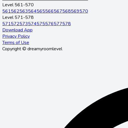
Level 561-570
561
562
563
564
565
566
567
568
569
570
Level 571-578
571
572
573
574
575
576
577
578
Download App
Privacy Policy
Terms of Use
Copyright © dreamyroomlevel