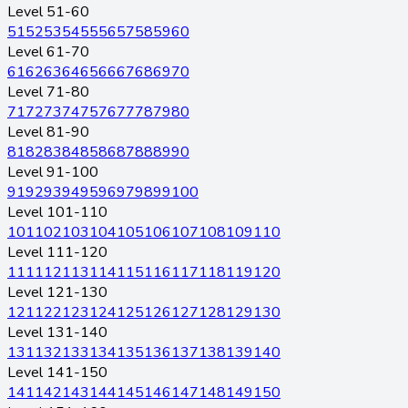
Level 51-60
51
52
53
54
55
56
57
58
59
60
Level 61-70
61
62
63
64
65
66
67
68
69
70
Level 71-80
71
72
73
74
75
76
77
78
79
80
Level 81-90
81
82
83
84
85
86
87
88
89
90
Level 91-100
91
92
93
94
95
96
97
98
99
100
Level 101-110
101
102
103
104
105
106
107
108
109
110
Level 111-120
111
112
113
114
115
116
117
118
119
120
Level 121-130
121
122
123
124
125
126
127
128
129
130
Level 131-140
131
132
133
134
135
136
137
138
139
140
Level 141-150
141
142
143
144
145
146
147
148
149
150