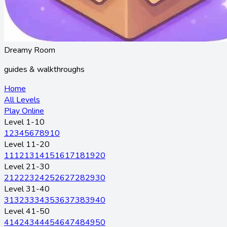
Dreamy Room
guides & walkthroughs
Home
All Levels
Play Online
Level 1-10
1
2
3
4
5
6
7
8
9
10
Level 11-20
11
12
13
14
15
16
17
18
19
20
Level 21-30
21
22
23
24
25
26
27
28
29
30
Level 31-40
31
32
33
34
35
36
37
38
39
40
Level 41-50
41
42
43
44
45
46
47
48
49
50