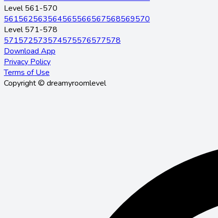
Level 561-570
561
562
563
564
565
566
567
568
569
570
Level 571-578
571
572
573
574
575
576
577
578
Download App
Privacy Policy
Terms of Use
Copyright © dreamyroomlevel