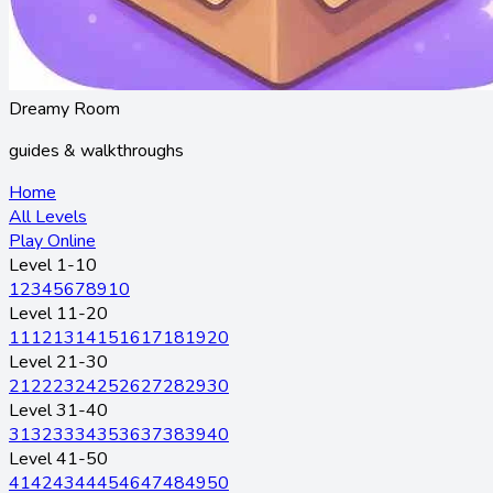
Dreamy Room
guides & walkthroughs
Home
All Levels
Play Online
Level 1-10
1
2
3
4
5
6
7
8
9
10
Level 11-20
11
12
13
14
15
16
17
18
19
20
Level 21-30
21
22
23
24
25
26
27
28
29
30
Level 31-40
31
32
33
34
35
36
37
38
39
40
Level 41-50
41
42
43
44
45
46
47
48
49
50