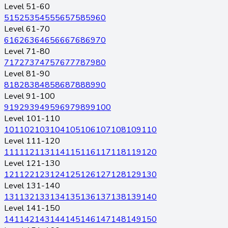
Level 51-60
51
52
53
54
55
56
57
58
59
60
Level 61-70
61
62
63
64
65
66
67
68
69
70
Level 71-80
71
72
73
74
75
76
77
78
79
80
Level 81-90
81
82
83
84
85
86
87
88
89
90
Level 91-100
91
92
93
94
95
96
97
98
99
100
Level 101-110
101
102
103
104
105
106
107
108
109
110
Level 111-120
111
112
113
114
115
116
117
118
119
120
Level 121-130
121
122
123
124
125
126
127
128
129
130
Level 131-140
131
132
133
134
135
136
137
138
139
140
Level 141-150
141
142
143
144
145
146
147
148
149
150