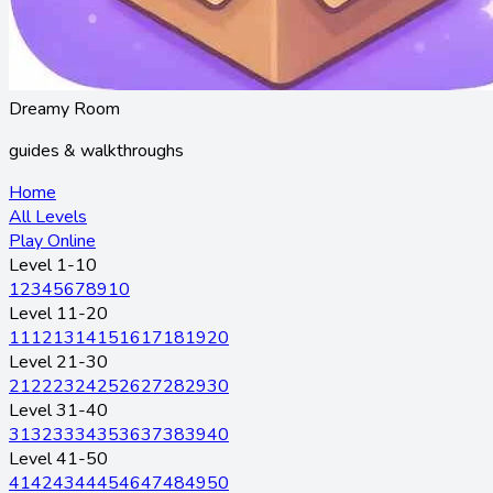
Dreamy Room
guides & walkthroughs
Home
All Levels
Play Online
Level 1-10
1
2
3
4
5
6
7
8
9
10
Level 11-20
11
12
13
14
15
16
17
18
19
20
Level 21-30
21
22
23
24
25
26
27
28
29
30
Level 31-40
31
32
33
34
35
36
37
38
39
40
Level 41-50
41
42
43
44
45
46
47
48
49
50