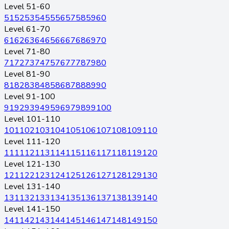
Level 51-60
51
52
53
54
55
56
57
58
59
60
Level 61-70
61
62
63
64
65
66
67
68
69
70
Level 71-80
71
72
73
74
75
76
77
78
79
80
Level 81-90
81
82
83
84
85
86
87
88
89
90
Level 91-100
91
92
93
94
95
96
97
98
99
100
Level 101-110
101
102
103
104
105
106
107
108
109
110
Level 111-120
111
112
113
114
115
116
117
118
119
120
Level 121-130
121
122
123
124
125
126
127
128
129
130
Level 131-140
131
132
133
134
135
136
137
138
139
140
Level 141-150
141
142
143
144
145
146
147
148
149
150