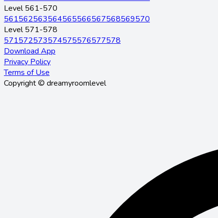
Level 561-570
561
562
563
564
565
566
567
568
569
570
Level 571-578
571
572
573
574
575
576
577
578
Download App
Privacy Policy
Terms of Use
Copyright © dreamyroomlevel