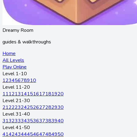
Dreamy Room
guides & walkthroughs
Home
All Levels
Play Online
Level 1-10
1
2
3
4
5
6
7
8
9
10
Level 11-20
11
12
13
14
15
16
17
18
19
20
Level 21-30
21
22
23
24
25
26
27
28
29
30
Level 31-40
31
32
33
34
35
36
37
38
39
40
Level 41-50
41
42
43
44
45
46
47
48
49
50