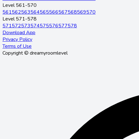
Level 561-570
561
562
563
564
565
566
567
568
569
570
Level 571-578
571
572
573
574
575
576
577
578
Download App
Privacy Policy
Terms of Use
Copyright © dreamyroomlevel