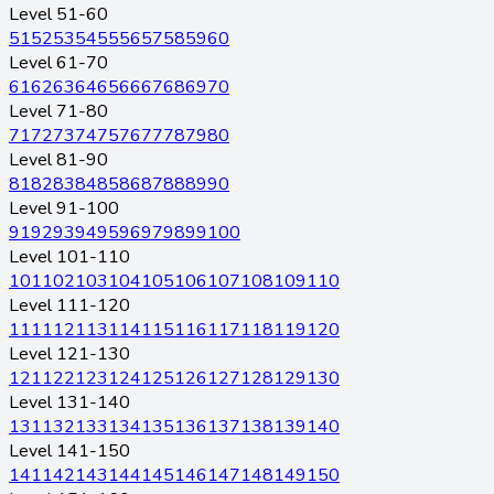
Level 51-60
51
52
53
54
55
56
57
58
59
60
Level 61-70
61
62
63
64
65
66
67
68
69
70
Level 71-80
71
72
73
74
75
76
77
78
79
80
Level 81-90
81
82
83
84
85
86
87
88
89
90
Level 91-100
91
92
93
94
95
96
97
98
99
100
Level 101-110
101
102
103
104
105
106
107
108
109
110
Level 111-120
111
112
113
114
115
116
117
118
119
120
Level 121-130
121
122
123
124
125
126
127
128
129
130
Level 131-140
131
132
133
134
135
136
137
138
139
140
Level 141-150
141
142
143
144
145
146
147
148
149
150