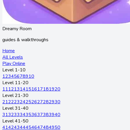
Dreamy Room
guides & walkthroughs
Home
All Levels
Play Online
Level 1-10
1
2
3
4
5
6
7
8
9
10
Level 11-20
11
12
13
14
15
16
17
18
19
20
Level 21-30
21
22
23
24
25
26
27
28
29
30
Level 31-40
31
32
33
34
35
36
37
38
39
40
Level 41-50
41
42
43
44
45
46
47
48
49
50