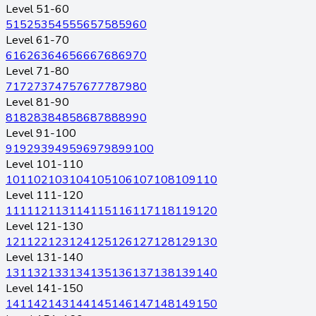
Level 51-60
51
52
53
54
55
56
57
58
59
60
Level 61-70
61
62
63
64
65
66
67
68
69
70
Level 71-80
71
72
73
74
75
76
77
78
79
80
Level 81-90
81
82
83
84
85
86
87
88
89
90
Level 91-100
91
92
93
94
95
96
97
98
99
100
Level 101-110
101
102
103
104
105
106
107
108
109
110
Level 111-120
111
112
113
114
115
116
117
118
119
120
Level 121-130
121
122
123
124
125
126
127
128
129
130
Level 131-140
131
132
133
134
135
136
137
138
139
140
Level 141-150
141
142
143
144
145
146
147
148
149
150