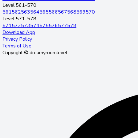
Level 561-570
561
562
563
564
565
566
567
568
569
570
Level 571-578
571
572
573
574
575
576
577
578
Download App
Privacy Policy
Terms of Use
Copyright © dreamyroomlevel