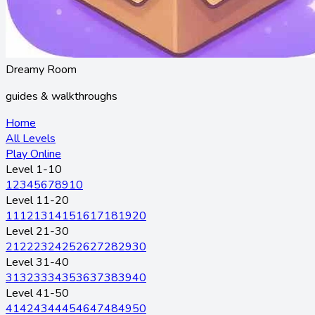
Dreamy Room
guides & walkthroughs
Home
All Levels
Play Online
Level 1-10
1
2
3
4
5
6
7
8
9
10
Level 11-20
11
12
13
14
15
16
17
18
19
20
Level 21-30
21
22
23
24
25
26
27
28
29
30
Level 31-40
31
32
33
34
35
36
37
38
39
40
Level 41-50
41
42
43
44
45
46
47
48
49
50