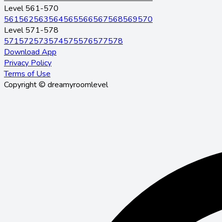
Level 561-570
561
562
563
564
565
566
567
568
569
570
Level 571-578
571
572
573
574
575
576
577
578
Download App
Privacy Policy
Terms of Use
Copyright © dreamyroomlevel