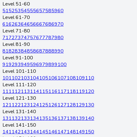
Level 51-60
51
52
53
54
55
56
57
58
59
60
Level 61-70
61
62
63
64
65
66
67
68
69
70
Level 71-80
71
72
73
74
75
76
77
78
79
80
Level 81-90
81
82
83
84
85
86
87
88
89
90
Level 91-100
91
92
93
94
95
96
97
98
99
100
Level 101-110
101
102
103
104
105
106
107
108
109
110
Level 111-120
111
112
113
114
115
116
117
118
119
120
Level 121-130
121
122
123
124
125
126
127
128
129
130
Level 131-140
131
132
133
134
135
136
137
138
139
140
Level 141-150
141
142
143
144
145
146
147
148
149
150