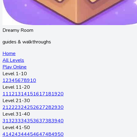
Dreamy Room
guides & walkthroughs
Home
All Levels
Play Online
Level 1-10
1
2
3
4
5
6
7
8
9
10
Level 11-20
11
12
13
14
15
16
17
18
19
20
Level 21-30
21
22
23
24
25
26
27
28
29
30
Level 31-40
31
32
33
34
35
36
37
38
39
40
Level 41-50
41
42
43
44
45
46
47
48
49
50