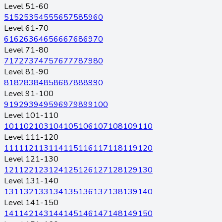
Level 51-60
51
52
53
54
55
56
57
58
59
60
Level 61-70
61
62
63
64
65
66
67
68
69
70
Level 71-80
71
72
73
74
75
76
77
78
79
80
Level 81-90
81
82
83
84
85
86
87
88
89
90
Level 91-100
91
92
93
94
95
96
97
98
99
100
Level 101-110
101
102
103
104
105
106
107
108
109
110
Level 111-120
111
112
113
114
115
116
117
118
119
120
Level 121-130
121
122
123
124
125
126
127
128
129
130
Level 131-140
131
132
133
134
135
136
137
138
139
140
Level 141-150
141
142
143
144
145
146
147
148
149
150