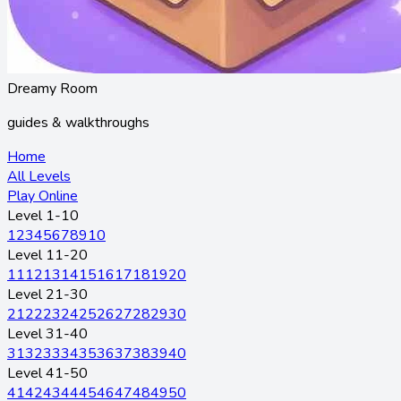
Dreamy Room
guides & walkthroughs
Home
All Levels
Play Online
Level 1-10
1
2
3
4
5
6
7
8
9
10
Level 11-20
11
12
13
14
15
16
17
18
19
20
Level 21-30
21
22
23
24
25
26
27
28
29
30
Level 31-40
31
32
33
34
35
36
37
38
39
40
Level 41-50
41
42
43
44
45
46
47
48
49
50