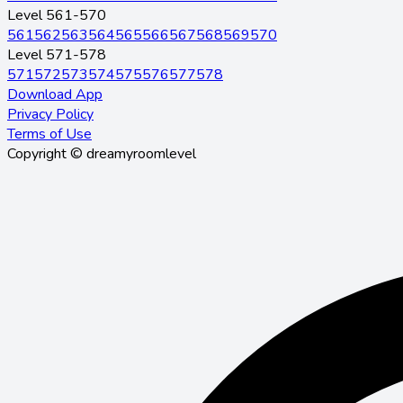
Level 561-570
561
562
563
564
565
566
567
568
569
570
Level 571-578
571
572
573
574
575
576
577
578
Download App
Privacy Policy
Terms of Use
Copyright © dreamyroomlevel