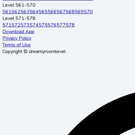
Level 561-570
561
562
563
564
565
566
567
568
569
570
Level 571-578
571
572
573
574
575
576
577
578
Download App
Privacy Policy
Terms of Use
Copyright © dreamyroomlevel