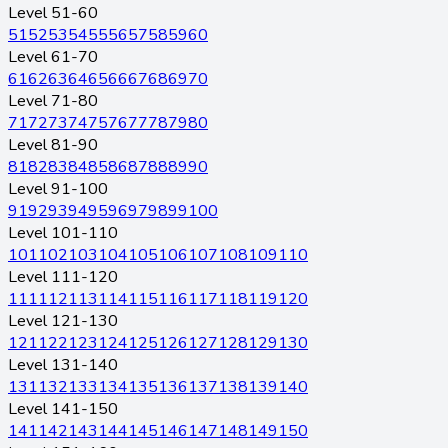
Level 51-60
51
52
53
54
55
56
57
58
59
60
Level 61-70
61
62
63
64
65
66
67
68
69
70
Level 71-80
71
72
73
74
75
76
77
78
79
80
Level 81-90
81
82
83
84
85
86
87
88
89
90
Level 91-100
91
92
93
94
95
96
97
98
99
100
Level 101-110
101
102
103
104
105
106
107
108
109
110
Level 111-120
111
112
113
114
115
116
117
118
119
120
Level 121-130
121
122
123
124
125
126
127
128
129
130
Level 131-140
131
132
133
134
135
136
137
138
139
140
Level 141-150
141
142
143
144
145
146
147
148
149
150