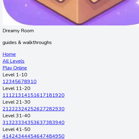
Dreamy Room
guides & walkthroughs
Home
All Levels
Play Online
Level 1-10
1
2
3
4
5
6
7
8
9
10
Level 11-20
11
12
13
14
15
16
17
18
19
20
Level 21-30
21
22
23
24
25
26
27
28
29
30
Level 31-40
31
32
33
34
35
36
37
38
39
40
Level 41-50
41
42
43
44
45
46
47
48
49
50