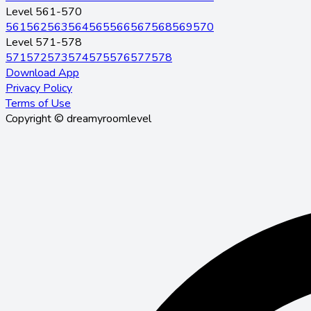
Level 561-570
561
562
563
564
565
566
567
568
569
570
Level 571-578
571
572
573
574
575
576
577
578
Download App
Privacy Policy
Terms of Use
Copyright © dreamyroomlevel