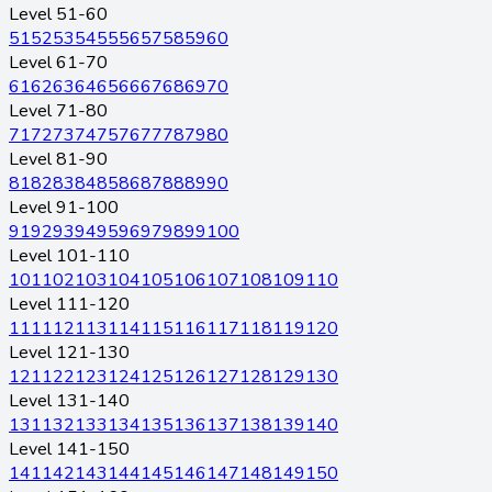
Level 51-60
51
52
53
54
55
56
57
58
59
60
Level 61-70
61
62
63
64
65
66
67
68
69
70
Level 71-80
71
72
73
74
75
76
77
78
79
80
Level 81-90
81
82
83
84
85
86
87
88
89
90
Level 91-100
91
92
93
94
95
96
97
98
99
100
Level 101-110
101
102
103
104
105
106
107
108
109
110
Level 111-120
111
112
113
114
115
116
117
118
119
120
Level 121-130
121
122
123
124
125
126
127
128
129
130
Level 131-140
131
132
133
134
135
136
137
138
139
140
Level 141-150
141
142
143
144
145
146
147
148
149
150