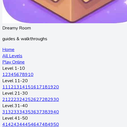
Dreamy Room
guides & walkthroughs
Home
All Levels
Play Online
Level 1-10
1
2
3
4
5
6
7
8
9
10
Level 11-20
11
12
13
14
15
16
17
18
19
20
Level 21-30
21
22
23
24
25
26
27
28
29
30
Level 31-40
31
32
33
34
35
36
37
38
39
40
Level 41-50
41
42
43
44
45
46
47
48
49
50