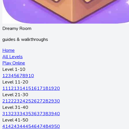
Dreamy Room
guides & walkthroughs
Home
All Levels
Play Online
Level 1-10
1
2
3
4
5
6
7
8
9
10
Level 11-20
11
12
13
14
15
16
17
18
19
20
Level 21-30
21
22
23
24
25
26
27
28
29
30
Level 31-40
31
32
33
34
35
36
37
38
39
40
Level 41-50
41
42
43
44
45
46
47
48
49
50