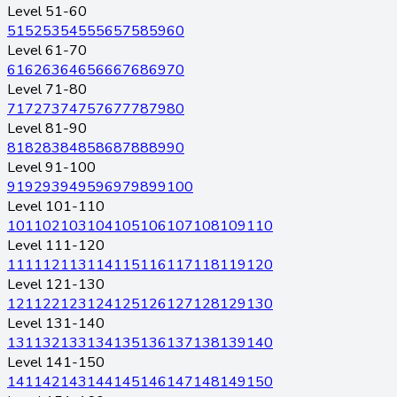
Level 51-60
51
52
53
54
55
56
57
58
59
60
Level 61-70
61
62
63
64
65
66
67
68
69
70
Level 71-80
71
72
73
74
75
76
77
78
79
80
Level 81-90
81
82
83
84
85
86
87
88
89
90
Level 91-100
91
92
93
94
95
96
97
98
99
100
Level 101-110
101
102
103
104
105
106
107
108
109
110
Level 111-120
111
112
113
114
115
116
117
118
119
120
Level 121-130
121
122
123
124
125
126
127
128
129
130
Level 131-140
131
132
133
134
135
136
137
138
139
140
Level 141-150
141
142
143
144
145
146
147
148
149
150