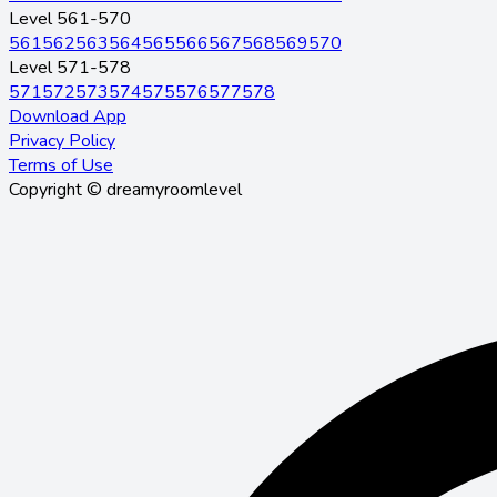
Level 561-570
561
562
563
564
565
566
567
568
569
570
Level 571-578
571
572
573
574
575
576
577
578
Download App
Privacy Policy
Terms of Use
Copyright © dreamyroomlevel